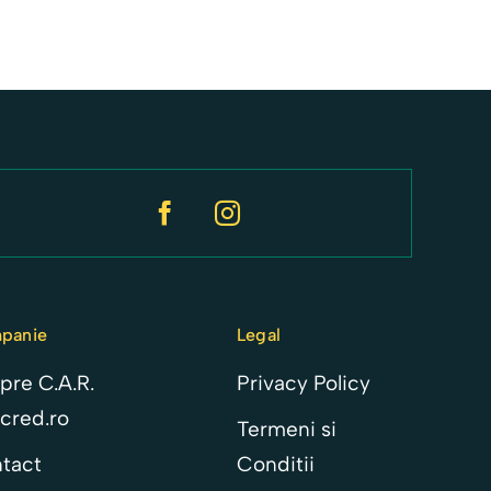
panie
Legal
pre C.A.R.
Privacy Policy
cred.ro
Termeni si
tact
Conditii