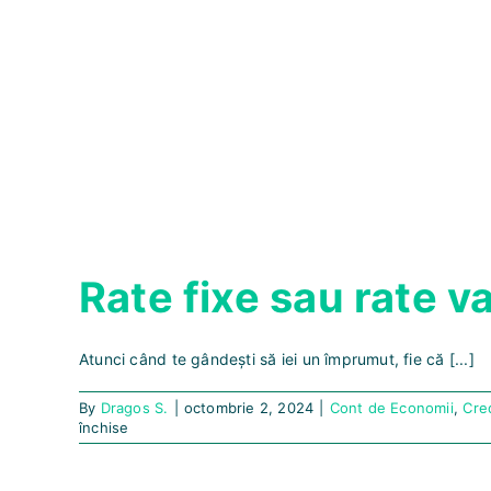
Rate fixe sau rate v
Atunci când te gândești să iei un împrumut, fie că [...]
By
Dragos S.
|
octombrie 2, 2024
|
Cont de Economii
,
Cre
pentru
închise
Rate
fixe
sau