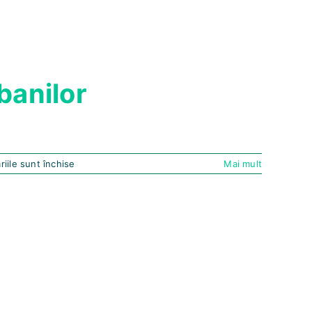
banilor
pentru
iile sunt închise
Mai mult
Ghid
simplu
pentru
o
gestionare
eficienta
a
banilor