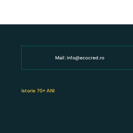
rate
variabile:
Cum
să
alegi
împrumutul
tău
Mail:
info@ecocred.ro
Istorie 70+ ANI