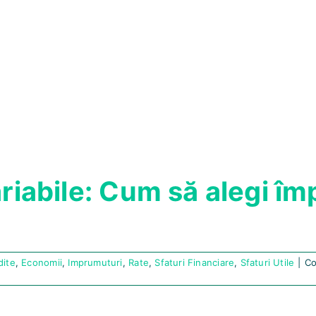
ariabile: Cum să alegi î
dite
,
Economii
,
Imprumuturi
,
Rate
,
Sfaturi Financiare
,
Sfaturi Utile
|
Co