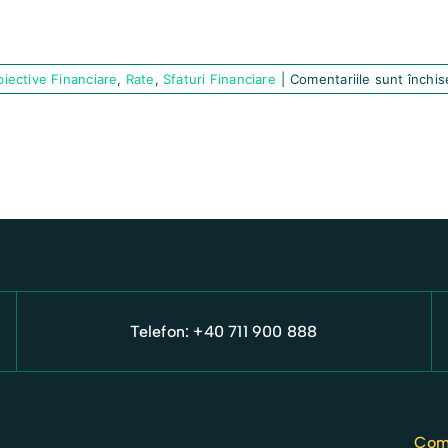
iective Financiare
,
Rate
,
Sfaturi Financiare
|
Comentariile sunt închis
Telefon: +40 711 900 888
Com