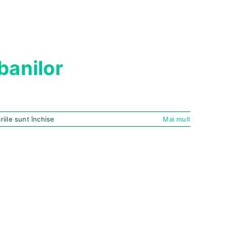
banilor
pentru
iile sunt închise
Mai mult
Ghid
simplu
pentru
o
gestionare
eficienta
a
banilor