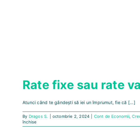
Rate fixe sau rate v
Atunci când te gândești să iei un împrumut, fie că [...]
By
Dragos S.
|
octombrie 2, 2024
|
Cont de Economii
,
Cre
pentru
închise
Rate
fixe
sau