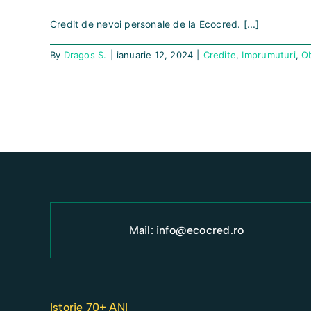
Credit de nevoi personale de la Ecocred. [...]
By
Dragos S.
|
ianuarie 12, 2024
|
Credite
,
Imprumuturi
,
Ob
Mail:
info@ecocred.ro
Istorie 70+ ANI