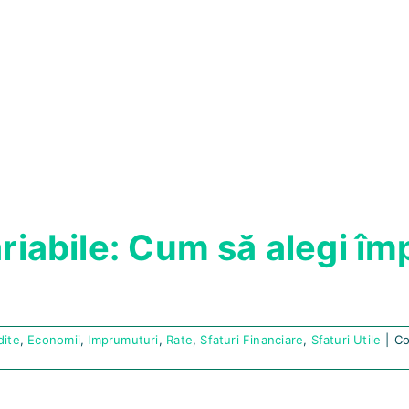
ariabile: Cum să alegi î
dite
,
Economii
,
Imprumuturi
,
Rate
,
Sfaturi Financiare
,
Sfaturi Utile
|
Co