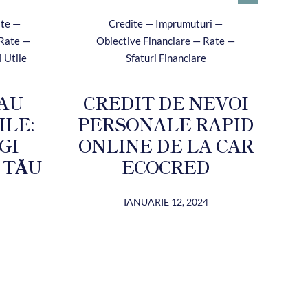
ite —
Credite — Imprumuturi —
 Rate —
Obiective Financiare — Rate —
i Utile
Sfaturi Financiare
SAU
CREDIT DE NEVOI
M
ILE:
PERSONALE RAPID
G
GI
ONLINE DE LA CAR
 TĂU
ECOCRED
IANUARIE 12, 2024