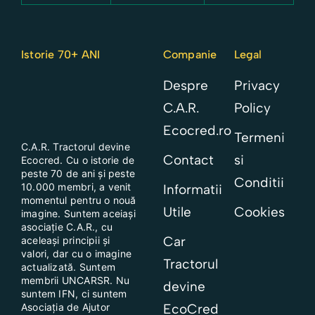
Istorie 70+ ANI
Companie
Legal
Despre
Privacy
C.A.R.
Policy
Ecocred.ro
Termeni
C.A.R. Tractorul
devine
Contact
si
Ecocred. Cu o istorie de
peste 70 de ani și peste
Conditii
10.000 membri, a venit
Informatii
momentul pentru o nouă
Utile
Cookies
imagine. Suntem aceiași
asociație C.A.R., cu
Car
aceleași principii și
valori, dar cu o imagine
Tractorul
actualizată. Suntem
membrii UNCARSR. Nu
devine
suntem IFN, ci suntem
Asociația de Ajutor
EcoCred