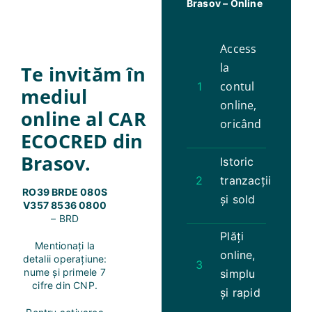
Brasov – Online
Access
la
Te invităm în
contul
1
mediul
online,
online al CAR
oricând
ECOCRED din
Brasov.
Istoric
2
tranzacții
RO39 BRDE 080S
și sold
V357 8536 0800
– BRD
Plăți
Mentionați la
online,
detalii operațiune:
3
nume și primele 7
simplu
cifre din CNP.
și rapid