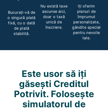
Nu există taxe
Iți oferim
ascunse aici,
planuri de
Bucurați-vă de
doar o taxă
împrumut
o singură plată
unică de
personalizate,
fixă, cu o dată
înscriere.
gândite special
de plată
pentru nevoile
stabilită.
tale.
Este usor să iți
găsești
Creditul
Potrivit. Folosește
simulatorul de