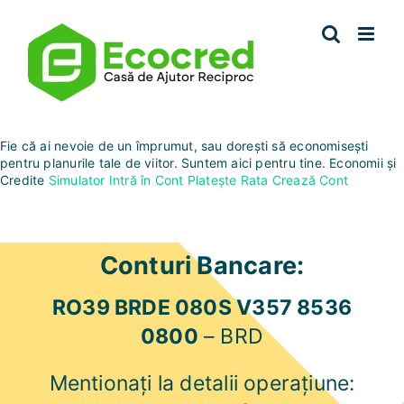
Skip
to
content
Fie că ai nevoie de un împrumut, sau dorești să economisești
pentru planurile tale de viitor. Suntem aici pentru tine.
Economii și
Credite
Simulator
Intră în Cont
Platește Rata
Crează Cont
Conturi Bancare:
RO39 BRDE 080S V357 8536
0800
– BRD
Mentionați la detalii operațiune: