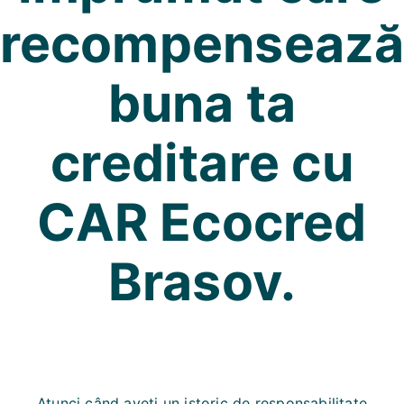
recompenseaz
buna ta
creditare cu
CAR Ecocred
Brasov.
Atunci când aveți un istoric de responsabilitate