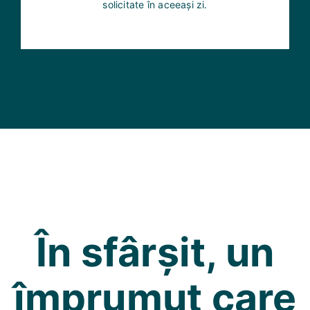
solicitate în aceeași zi.
În sfârșit, un
împrumut care