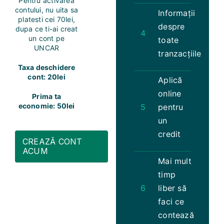
Pentru activarea
contului, nu uita sa
Informații
platesti cei 70lei,
despre
dupa ce ti-ai creat
4
un cont pe
toate
UNCAR
tranzacțiile
Taxa deschidere
cont: 20lei
Aplică
online
Prima ta
economie: 50lei
5
pentru
un
credit
CREAZĂ CONT
ACUM
Mai mult
timp
6
liber să
faci ce
contează