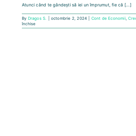
Atunci când te gândești să iei un împrumut, fie că [...]
By
Dragos S.
|
octombrie 2, 2024
|
Cont de Economii
,
Cre
pentru
închise
Rate
fixe
sau
rate
variabile:
Cum
să
alegi
împrumutul
tău