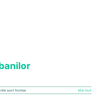
banilor
pentru
iile sunt închise
Mai mult
Ghid
simplu
pentru
o