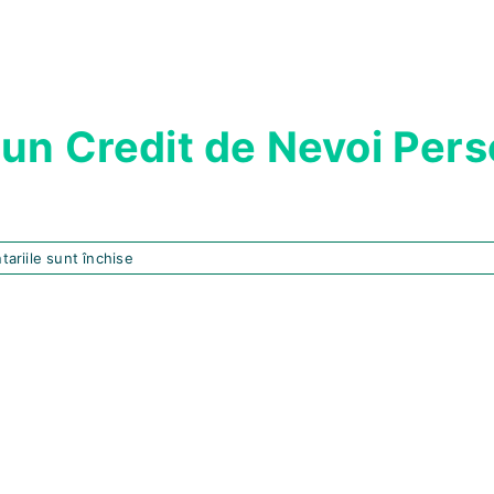
un Credit de Nevoi Pers
pentru
ariile sunt închise
Cum
Alegi
Cel
Mai
Bun
Credit
de
Nevoi
Personale
în
2026?