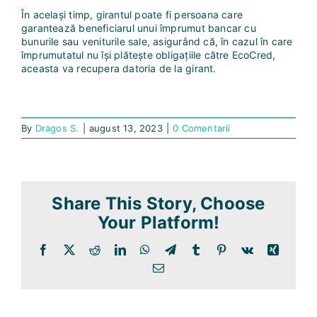
În același timp, girantul poate fi persoana care
garantează beneficiarul unui împrumut bancar cu
bunurile sau veniturile sale, asigurând că, în cazul în care
împrumutatul nu își plătește obligațiile către EcoCred,
aceasta va recupera datoria de la girant.
By
Dragos S.
|
august 13, 2023
|
0 Comentarii
Share This Story, Choose
Your Platform!
Facebook
X
Reddit
LinkedIn
WhatsApp
Telegram
Tumblr
Pinterest
Vk
Xing
E-
mail: