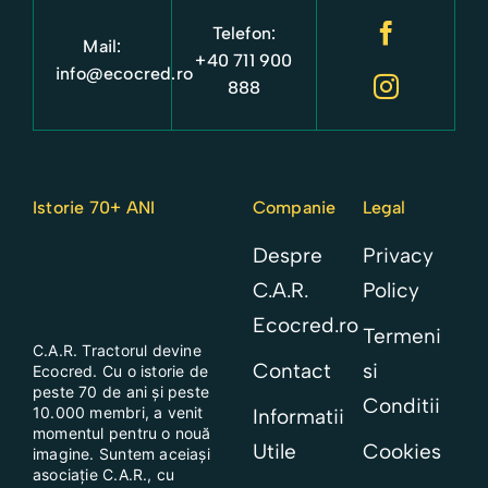
Telefon:
Mail:
+40 711 900
info@ecocred.ro
888
Istorie 70+ ANI
Companie
Legal
Despre
Privacy
C.A.R.
Policy
Ecocred.ro
Termeni
C.A.R. Tractorul
devine
Contact
si
Ecocred. Cu o istorie de
peste 70 de ani și peste
Conditii
10.000 membri, a venit
Informatii
momentul pentru o nouă
Utile
Cookies
imagine. Suntem aceiași
asociație C.A.R., cu